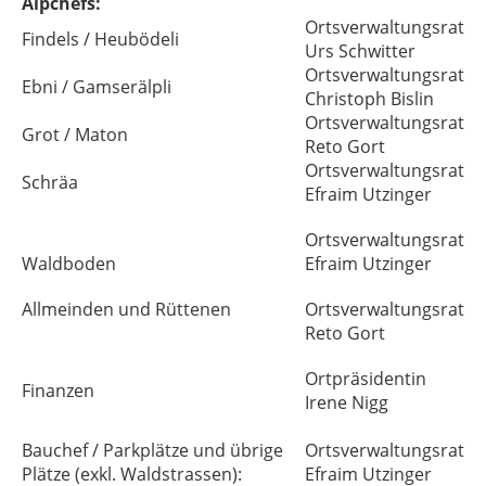
Alpchefs:
Ortsverwaltungsrat
Findels / Heubödeli
Urs Schwitter
Ortsverwaltungsrat
Ebni / Gamserälpli
Christoph Bislin
Ortsverwaltungsrat
Grot / Maton
Reto Gort
Ortsverwaltungsrat
Schräa
Efraim Utzinger
Ortsverwaltungsrat
Waldboden
Efraim Utzinger
Allmeinden und Rüttenen
Ortsverwaltungsrat
Reto Gort
Ortpräsidentin
Finanzen
Irene Nigg
Bauchef / Parkplätze und übrige
Ortsverwaltungsrat
Plätze (exkl. Waldstrassen):
Efraim Utzinger