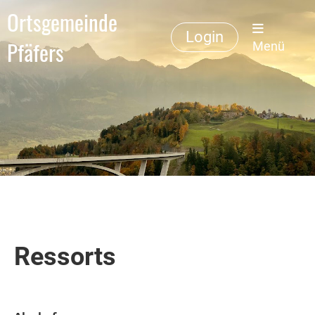
Ortsgemeinde
Login
Pfäfers
Menü
Ressorts