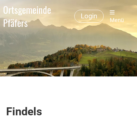
Ortsgemeinde
Login
Pfäfers
Menü
Findels